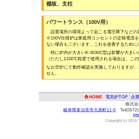
棚板、支柱
パワートランス（100V用）
設置場所の環境よって起こる電圧降下などの
※100V仕様炉は家庭用コンセントの定格電流
ない場合もございます。これを改善するために
特に炉内が大きいK-3030C型は影響が大き
（ただし1100℃程度で使用される場合は、こ
なお空炉にて動作確認を実施しておりますが、
せん。
HOME
電気炉TOP
企
株式会
岐阜県多治見市大原町11-5
Tel(0572)
htt
Copyright (c) 2019