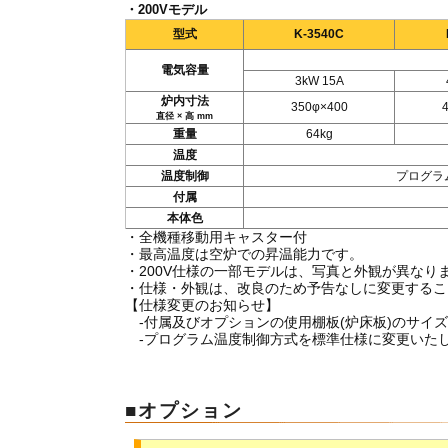
・200Vモデル
型式
K-3540C
電気容量
3kW 15A
炉内寸法
350φ×400
直径 × 高 mm
重量
64kg
温度
温度制御
プログラ
付属
本体色
・全機種移動用キャスター付
・最高温度は空炉での昇温能力です。
・200V仕様の一部モデルは、写真と外観が異なり
・仕様・外観は、改良のため予告なしに変更するこ
【仕様変更のお知らせ】
-付属及びオプションの使用棚板(炉床板)のサイズを変
-プログラム温度制御方式を標準仕様に変更いたしました
■オプション