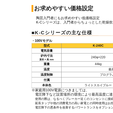
お求めやすい価格設定
陶芸入門者にもお求めやすい低価格設定
K-Cシリーズは、入門者からちょっとした乾燥
■K-C
シリーズの主な仕様
・100Vモデル
型式
K-240C
電気容量
炉内寸法
240φ×220
直径 × 高 mm
重量
44kg
温度
最高
温度制御
プログラ
付属
本体色
ライトスカイブルー
※家庭用100V電源につきましては、
電圧降下など設置場所の環境により最高温度に達
使用の際は、なるべくブレーカー近くのコンセントに接
延長タップや他の消費電力の高い家電との同時使用はお
電圧降下の悪条件を改善するパワートランスをオプショ