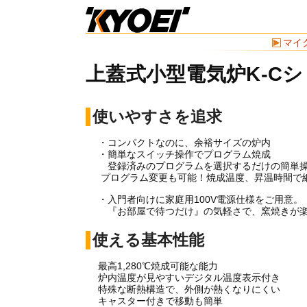
マイ
上蓋式小型電気炉K-C
使いやすさを追求
・コンパクトなのに、余裕サイズの炉内
・簡単なスイッチ操作でプログラム焼成
登録済みのプログラムを選択するだけの簡単
プログラム変更も可能！焼成温度、昇温時間で
・入門者向けに家庭用100V電源仕様をご用意。
『お部屋で待つだけ』の気軽さで、窯焼きが
使える基本性能
最高1,280℃焼成可能な能力
炉内温度が見やすいデジタル温度表示付き
特殊な断熱構造で、外側が熱くなりにくい
キャスター付きで移動も簡単